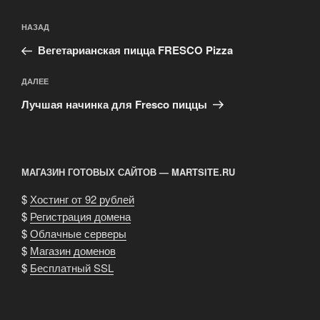
Навигация
Предыдущая
НАЗАД
по
запись:
записям
Вегетарианская пицца FRESCO Pizza
Следующая
ДАЛЕЕ
запись
Лучшая начинка для Fresco пиццы
МАГАЗИН ГОТОВЫХ САЙТОВ — MARTSITE.RU
$
Хостинг от 92 рублей
$
Регистрация домена
$
Облачные серверы
$
Магазин доменов
$
Бесплатный SSL