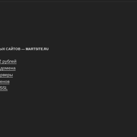
ЫХ САЙТОВ — MARTSITE.RU
2 рублей
 домена
ерверы
енов
 SSL