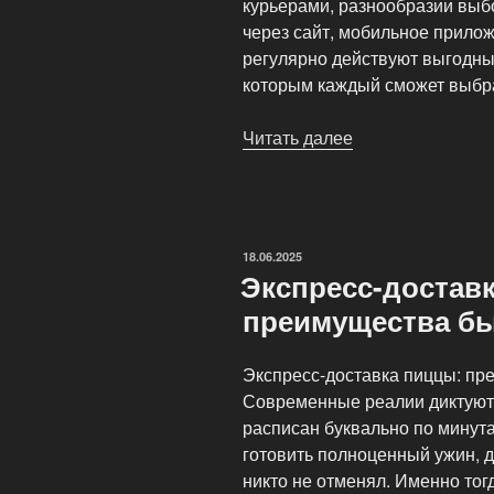
курьерами, разнообразии выб
через сайт, мобильное прило
регулярно действуют выгодны
которым каждый сможет выбра
Читать далее
«Пиццерия
FrescoPizza»
ОПУБЛИКОВАНО
18.06.2025
Экспресс-достав
преимущества бы
Экспресс-доставка пиццы: пр
Современные реалии диктуют 
расписан буквально по минут
готовить полноценный ужин, 
никто не отменял. Именно тог