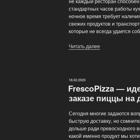
не каждый ресторан способен
стандартных часов работы кух
ночное время требует наличия
свежих продуктов и транспор
которые не всегда удается со
Читать далее
«Доставка
пиццы
круглосуточно»
ОПУБЛИКОВАНО
18.02.2025
FrescoPizza — ид
заказе пиццы на 
Сегодня многие задаются воп
быструю доставку, но сомните
дольше ради превосходного вк
какой именно продукт мы хоти