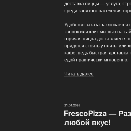
доставка пиццы — услуга, ст
среди занятого населения гор
Удобство заказа заключается 
звонок или клик мышью на са
горячая пицца доставляется 
придется стоять у плиты или 
кафе, ведь быстрая доставка
едой практически мгновенно.
Читать далее
«Экспресс-
доставка
пиццы:
преимущества
быстрой
ОПУБЛИКОВАНО
21.04.2025
еды
FrescoPizza — Р
на
любой вкус!
заказ»