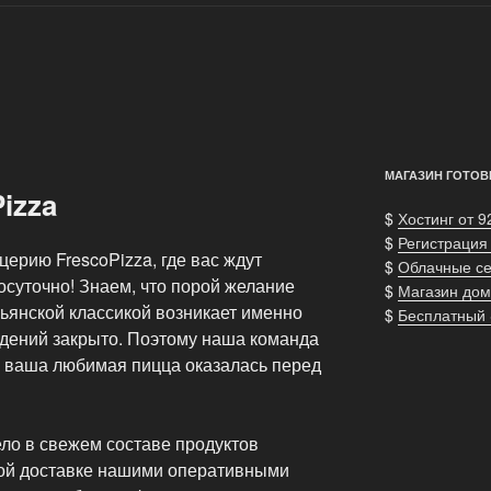
МАГАЗИН ГОТОВ
izza
$
Хостинг от 9
$
Регистрация
ерию FrescoPizza, где вас ждут
$
Облачные с
осуточно! Знаем, что порой желание
$
Магазин дом
ьянской классикой возникает именно
$
Бесплатный
едений закрыто. Поэтому наша команда
ы ваша любимая пицца оказалась перед
ло в свежем составе продуктов
рой доставке нашими оперативными