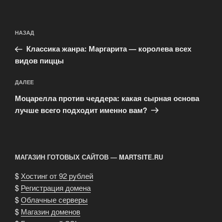
Навигация
Предыдущая
НАЗАД
по
запись:
записям
Классика жанра: Маргарита — королева всех
видов пиццы
Следующая
ДАЛЕЕ
запись
Моцарелла против чеддера: какая сырная основа
лучше всего подходит именно вам?
МАГАЗИН ГОТОВЫХ САЙТОВ — MARTSITE.RU
$
Хостинг от 92 рублей
$
Регистрация домена
$
Облачные серверы
$
Магазин доменов